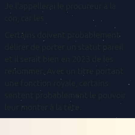
Je l’appellerai le procureur à la
con, car les
Certains doivent probablement
délirer de porter un statut pareil
et il serait bien en 2023 de les
renommer. Avec un titre portant
une fonction royale, certains
sentent probablement le pouvoir
leur monter à la tête.