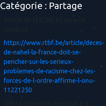
Catégorie :
Partage
Article de la RTBF à l’adresse
suivante :
https://www.rtbf.be/article/deces-
de-nahel-la-france-doit-se-
pencher-sur-les-serieux-
problemes-de-racisme-chez-les-
forces-de-l-ordre-affirme-l-onu-
11221250
ONU a demandé vendredi à la